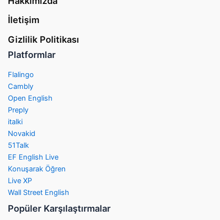
Hakkımızda
İletişim
Gizlilik Politikası
Platformlar
Flalingo
Cambly
Open English
Preply
italki
Novakid
51Talk
EF English Live
Konuşarak Öğren
Live XP
Wall Street English
Popüler Karşılaştırmalar