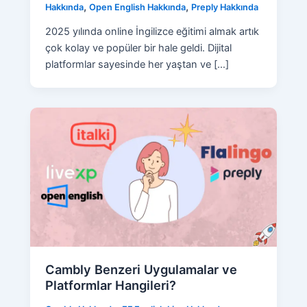
,
,
Hakkında
Open English Hakkında
Preply Hakkında
2025 yılında online İngilizce eğitimi almak artık
çok kolay ve popüler bir hale geldi. Dijital
platformlar sayesinde her yaştan ve […]
Cambly Benzeri Uygulamalar ve
Platformlar Hangileri?