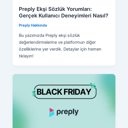
Preply Ekşi Sözlük Yorumları:
Gerçek Kullanıcı Deneyimleri Nasıl?
Preply Hakkında
Bu yazımızda Preply ekşi sözlük
değerlendirmelerine ve platformun diğer
özelliklerine yer verdik. Detaylar için hemen
tıklayın!