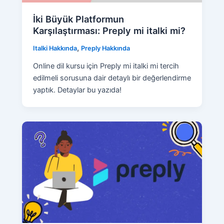
İki Büyük Platformun
Karşılaştırması: Preply mi italki mi?
,
Italki Hakkında
Preply Hakkında
Online dil kursu için Preply mi italki mi tercih
edilmeli sorusuna dair detaylı bir değerlendirme
yaptık. Detaylar bu yazıda!