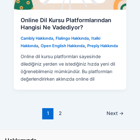
Online Dil Kursu Platformlarından
Hangisi Ne Vadediyor?
,
,
Cambly Hakkında
Flalingo Hakkında
Italki
,
,
Hakkında
Open English Hakkında
Preply Hakkında
Online dil kursu platformları sayesinde
dilediğiniz yerden ve istediğiniz hızda yeni dil
öğrenebilmeniz mümkündür. Bu platformları
değerlendirirken aklınızda online dil
1
2
Next
→