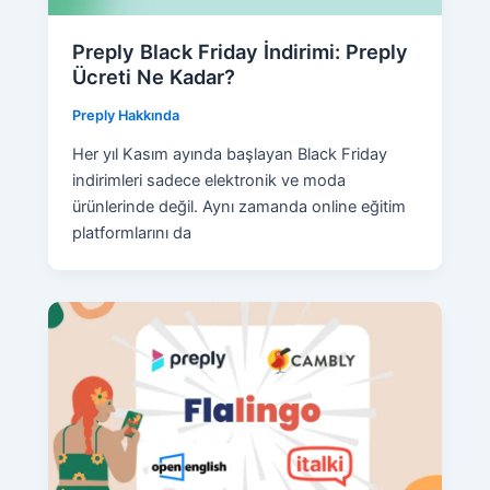
Preply Black Friday İndirimi: Preply
Ücreti Ne Kadar?
Preply Hakkında
Her yıl Kasım ayında başlayan Black Friday
indirimleri sadece elektronik ve moda
ürünlerinde değil. Aynı zamanda online eğitim
platformlarını da