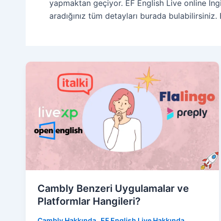
yapmaktan geçiyor. EF English Live online İngi
aradığınız tüm detayları burada bulabilirsiniz. 
Cambly Benzeri Uygulamalar ve
Platformlar Hangileri?
,
,
Cambly Hakkında
EF English Live Hakkında