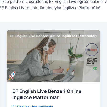
lizce platformu ücretlerini, EF English Live öğretmenlerini 
EF English Live’e dair tüm detaylar İngilizce Platform’da!
EF English Live Benzeri Online
İngilizce Platformları
EF English Live Hakkında