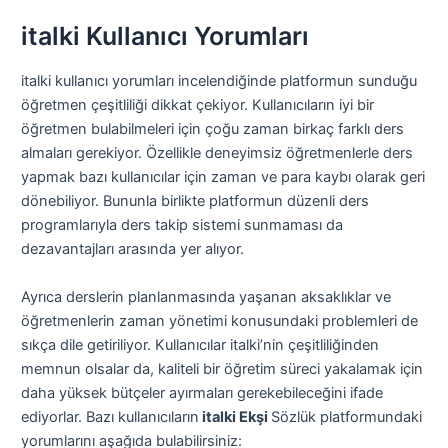
italki Kullanıcı Yorumları
italki kullanıcı yorumları incelendiğinde platformun sunduğu
öğretmen çeşitliliği dikkat çekiyor. Kullanıcıların iyi bir
öğretmen bulabilmeleri için çoğu zaman birkaç farklı ders
almaları gerekiyor. Özellikle deneyimsiz öğretmenlerle ders
yapmak bazı kullanıcılar için zaman ve para kaybı olarak geri
dönebiliyor. Bununla birlikte platformun düzenli ders
programlarıyla ders takip sistemi sunmaması da
dezavantajları arasında yer alıyor.
Ayrıca derslerin planlanmasında yaşanan aksaklıklar ve
öğretmenlerin zaman yönetimi konusundaki problemleri de
sıkça dile getiriliyor. Kullanıcılar italki’nin çeşitliliğinden
memnun olsalar da, kaliteli bir öğretim süreci yakalamak için
daha yüksek bütçeler ayırmaları gerekebileceğini ifade
ediyorlar. Bazı kullanıcıların
italki Ekşi
Sözlük platformundaki
yorumlarını aşağıda bulabilirsiniz: