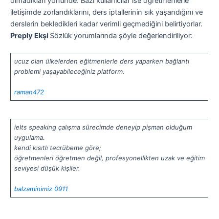
olmadıkları yönünde. Bazı kullanıcılar ise öğretmenlerle
iletişimde zorlandıklarını, ders iptallerinin sık yaşandığını ve
derslerin bekledikleri kadar verimli geçmediğini belirtiyorlar.
Preply Ekşi
Sözlük yorumlarında şöyle değerlendiriliyor:
ucuz olan ülkelerden eğitmenlerle ders yaparken bağlantı
problemi yaşayabileceğiniz platform.
raman472
ielts speaking çalışma sürecimde deneyip pişman olduğum
uygulama.
kendi kısıtlı tecrübeme göre;
öğretmenleri öğretmen değil, profesyonellikten uzak ve eğitim
seviyesi düşük kişiler.
balzaminimiz 0911