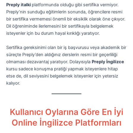
Preply italki
platformunda olduğu gibi sertifika vermiyor.
Preply’nin sunduğu eğitimlerin sonunda, öğrencilere resmi
bir sertifika vermemesi önemli bir eksiklik olarak öne çıkıyor.
Dil öğreniminde ilerlemesini bir sertifikayla belgelemek
isteyenler için bu durum hayal kırıklığı yaratıyor.
Sertifika gereksinimi olan bir iş başvurusu veya akademik bir
süreçte Preply’den aldığınız derslerin resmi bir geçerliliği
olmaması dezavantaj yaratıyor. Dolayısıyla
Preply İngilizce
kursu sadece konuşma pratiği yapmak isteyenlere hitap
etse de, dil seviyesini belgelemek isteyenler için yetersiz
kalıyor.
Kullanıcı Oylarına Göre En İyi
Online İngilizce Platformları