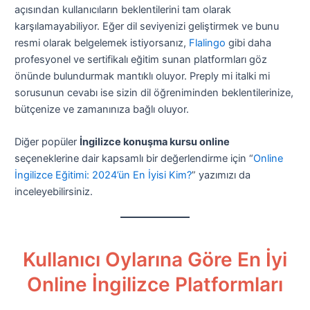
açısından kullanıcıların beklentilerini tam olarak
karşılamayabiliyor. Eğer dil seviyenizi geliştirmek ve bunu
resmi olarak belgelemek istiyorsanız,
Flalingo
gibi daha
profesyonel ve sertifikalı eğitim sunan platformları göz
önünde bulundurmak mantıklı oluyor. Preply mi italki mi
sorusunun cevabı ise sizin dil öğreniminden beklentilerinize,
bütçenize ve zamanınıza bağlı oluyor.
Diğer popüler
İngilizce konuşma kursu online
seçeneklerine dair kapsamlı bir değerlendirme için “
Online
İngilizce Eğitimi: 2024’ün En İyisi Kim?
” yazımızı da
inceleyebilirsiniz.
Kullanıcı Oylarına Göre En İyi
Online İngilizce Platformları