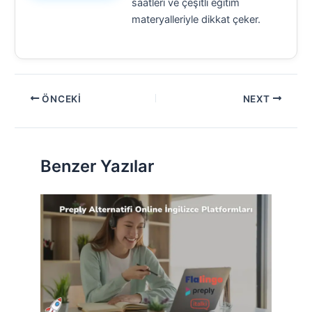
saatleri ve çeşitli eğitim
materyalleriyle dikkat çeker.
ÖNCEKI
NEXT
Benzer Yazılar