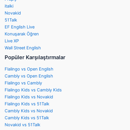
italki
Novakid
51Talk
EF English Live
Konuşarak Öğren
Live XP
Wall Street English
Popüler Karşılaştırmalar
Flalingo vs Open English
Cambly vs Open English
Flalingo vs Cambly
Flalingo Kids vs Cambly Kids
Flalingo Kids vs Novakid
Flalingo Kids vs 51Talk
Cambly Kids vs Novakid
Cambly Kids vs 51Talk
Novakid vs 51Talk