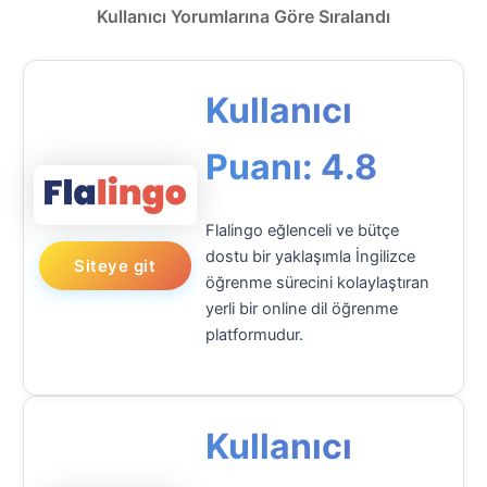
Kullanıcı Yorumlarına Göre Sıralandı
Kullanıcı
Puanı: 4.8
Flalingo eğlenceli ve bütçe
dostu bir yaklaşımla İngilizce
Siteye git
öğrenme sürecini kolaylaştıran
yerli bir online dil öğrenme
platformudur.
Kullanıcı