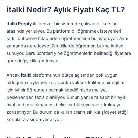
italki Nedir? Aylık Fiyatı Kaç TL?
italki Preply
ile benzer bir sistemde çalışan dil kursları
arasında yer alıyor. Bu platform dil öğrenmek isteyenleri
farklı bütçelere hitap eden öğretmenlerle buluşturuyor. Aynı
zamanda neredeyse tüm dillerde öğretmen bulma imkanı
sunuyor. Ders ücretleri yine öğretmenlerin belirlediği fiyatlara
göre değişiklik gösteriyor.
Ancak
italki
platformunun bütçe açısından çok uygun
olduğunu söylemek zor. Çünkü yüksek kalitede bir eğitim
için iyi bir öğretmen bulmak istediğinizde maliyet
beklenenden fazla olabiliyor. Bunun yanı sıra sabit bir aylık
fiyatlandırma olmaması belirli bir bütçeye sadık kalmayı
zorlaştırıyor. Bu durum da kullanıcıların sıklıkla şikayet ettiği
konular arasında yer alıyor.