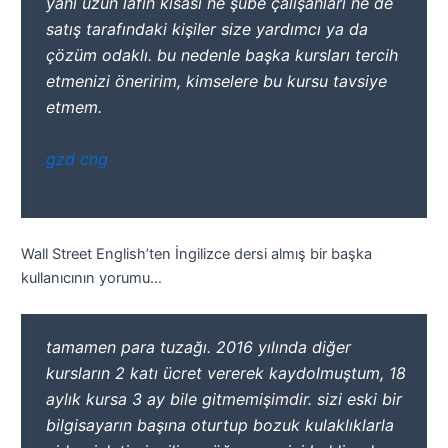
yani uzun lafın kısası ne şube çalışanları ne de
satış tarafındaki kişiler size yardımcı ya da
çözüm odaklı. bu nedenle başka kursları tercih
etmenizi öneririm, kimselere bu kursu tavsiye
etmem.
gzd cng
Wall Street English’ten İngilizce dersi almış bir başka
kullanıcının yorumu…
tamamen para tuzağı. 2016 yılında diğer
kursların 2 katı ücret vererek kaydolmuştum, 18
aylık kursa 3 ay bile gitmemişimdir. sizi eski bir
bilgisayarın başına oturtup bozuk kulaklıklarla