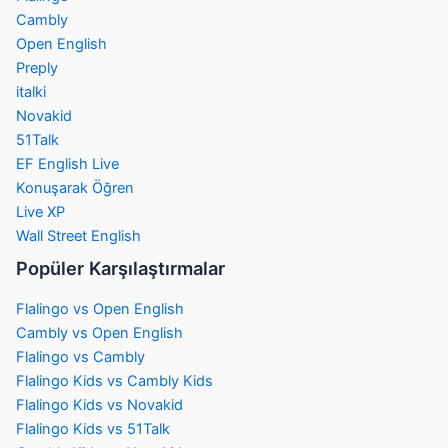
Cambly
Open English
Preply
italki
Novakid
51Talk
EF English Live
Konuşarak Öğren
Live XP
Wall Street English
Popüler Karşılaştırmalar
Flalingo vs Open English
Cambly vs Open English
Flalingo vs Cambly
Flalingo Kids vs Cambly Kids
Flalingo Kids vs Novakid
Flalingo Kids vs 51Talk