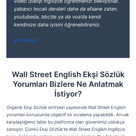
video izletip ingilizce öğrenmenizi bekliyorlar.
yabancı hocalı dersleri daha da efsane zaten.
youtubeda, bbc’de ya da voa’da kendi
kendinize daha iyisini öğrenebilirsiniz.
extremeci
Wall Street English Ekşi Sözlük
Yorumları Bizlere Ne Anlatmak
İstiyor?
Organik Ekşi Sözlük entryleri sayesinde Wall Street English
yorumları konusunda objektif bir inceleme yapabildik. Ancak
karşılaştığımız tablo bu platforma olan güvenimizi oldukça
sarsıyor. Çünkü Ekşi Sözlük’te Wall Street English İngilizce