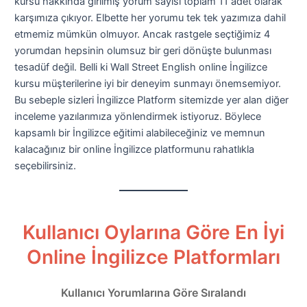
kursu hakkında girilmiş yorum sayısı toplam 11 adet olarak
karşımıza çıkıyor. Elbette her yorumu tek tek yazımıza dahil
etmemiz mümkün olmuyor. Ancak rastgele seçtiğimiz 4
yorumdan hepsinin olumsuz bir geri dönüşte bulunması
tesadüf değil. Belli ki Wall Street English online İngilizce
kursu müşterilerine iyi bir deneyim sunmayı önemsemiyor.
Bu sebeple sizleri İngilizce Platform sitemizde yer alan diğer
inceleme yazılarımıza yönlendirmek istiyoruz. Böylece
kapsamlı bir İngilizce eğitimi alabileceğiniz ve memnun
kalacağınız bir online İngilizce platformunu rahatlıkla
seçebilirsiniz.
Kullanıcı Oylarına Göre En İyi
Online İngilizce Platformları
Kullanıcı Yorumlarına Göre Sıralandı