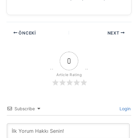
ÖNCEKI
NEXT
0
Article Rating
Subscribe
Login