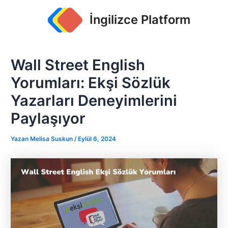
İçeriğe
Yazı
İngilizce Platform
atla
dolaşımı
Wall Street English
Yorumları: Ekşi Sözlük
Yazarları Deneyimlerini
Paylaşıyor
Yazan
Melisa Suskun
/
Eylül 6, 2024