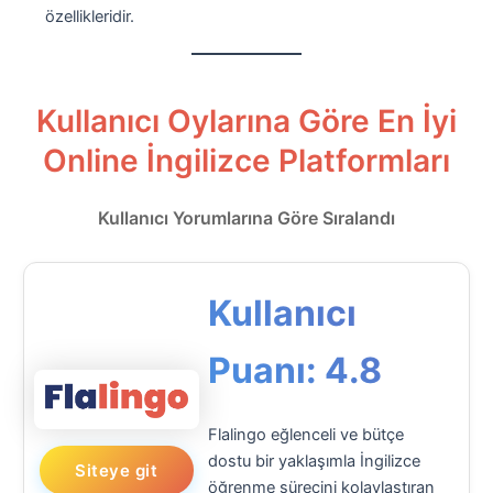
özellikleridir.
Kullanıcı Oylarına Göre En İyi
Online İngilizce Platformları
Kullanıcı Yorumlarına Göre Sıralandı
Kullanıcı
Puanı: 4.8
Flalingo eğlenceli ve bütçe
dostu bir yaklaşımla İngilizce
Siteye git
öğrenme sürecini kolaylaştıran