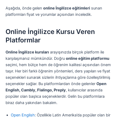
Aşağıda, önde gelen
online İngilizce eğitimleri
sunan
platformları fiyat ve yorumlar açısından inceledik.
Online İngilizce Kursu Veren
Platformlar
Online İngilizce kursları
arayışınızda birçok platform ile
karşılaşmanız mümkündür. Doğru
online eğitim platformu
seçimi, hem bütçe hem de öğrenim kalitesi açısından önem
taşır. Her biri farklı öğrenim yöntemleri, ders yapıları ve fiyat
seçenekleri sunarak sizlerin ihtiyaçlarına göre özelleştirilmiş
seçenekler sağlar. Bu platformlardan önde gelenler
Open
English, Cambly, Flalingo, Preply
, kullanıcılar arasında
popüler olan başlıca seçeneklerdir. Gelin bu platformlara
biraz daha yakından bakalım.
Open English
: Özellikle Latin Amerika’da popüler olan bir