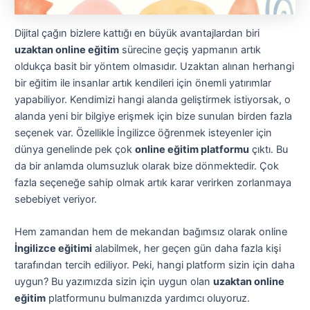
Dijital çağın bizlere kattığı en büyük avantajlardan biri
uzaktan online eğitim
sürecine geçiş yapmanın artık
oldukça basit bir yöntem olmasıdır. Uzaktan alınan herhangi
bir eğitim ile insanlar artık kendileri için önemli yatırımlar
yapabiliyor. Kendimizi hangi alanda geliştirmek istiyorsak, o
alanda yeni bir bilgiye erişmek için bize sunulan birden fazla
seçenek var. Özellikle İngilizce öğrenmek isteyenler için
dünya genelinde pek çok
online eğitim platformu
çıktı. Bu
da bir anlamda olumsuzluk olarak bize dönmektedir. Çok
fazla seçeneğe sahip olmak artık karar verirken zorlanmaya
sebebiyet veriyor.
Hem zamandan hem de mekandan bağımsız olarak online
İngilizce eğitimi
alabilmek, her geçen gün daha fazla kişi
tarafından tercih ediliyor. Peki, hangi platform sizin için daha
uygun? Bu yazımızda sizin için uygun olan
uzaktan online
eğitim
platformunu bulmanızda yardımcı oluyoruz.