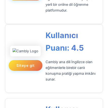
yerli bir online dil öğrenme
platformudur.
Kullanıcı
Puanı: 4.5
Cambly ana dili İngilizce olan
Siteye git
eğitmenlerle birebir canlı
konuşma pratiği yapma imkânı
sunar.