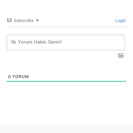
Subscribe
Login
0
YORUM