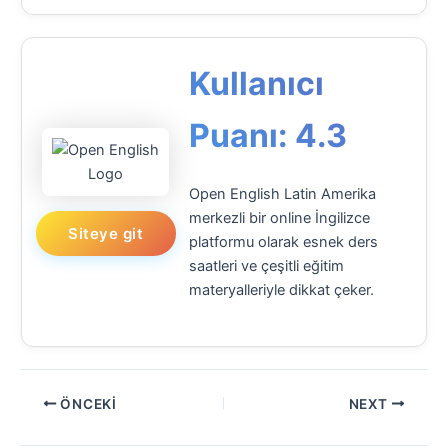
Kullanıcı
Puanı: 4.3
Open English Latin Amerika
merkezli bir online İngilizce
Siteye git
platformu olarak esnek ders
saatleri ve çeşitli eğitim
materyalleriyle dikkat çeker.
ÖNCEKI
NEXT