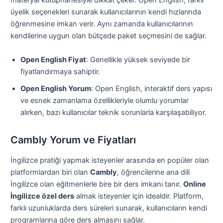
materyal kütüphanesiyle dikkat çeker. Open English, farklı
üyelik seçenekleri sunarak kullanıcılarının kendi hızlarında
öğrenmesine imkan verir. Aynı zamanda kullanıcılarının
kendilerine uygun olan bütçede paket seçmesini de sağlar.
Open English Fiyat
: Genellikle yüksek seviyede bir
fiyatlandırmaya sahiptir.
Open English Yorum
: Open English, interaktif ders yapısı
ve esnek zamanlama özellikleriyle olumlu yorumlar
alırken, bazı kullanıcılar teknik sorunlarla karşılaşabiliyor.
Cambly Yorum ve Fiyatları
İngilizce pratiği yapmak isteyenler arasında en popüler olan
platformlardan biri olan
Cambly
, öğrencilerine ana dili
İngilizce olan eğitmenlerle bire bir ders imkanı tanır.
Online
İngilizce özel ders
almak isteyenler için idealdir. Platform,
farklı uzunluklarda ders süreleri sunarak, kullanıcıların kendi
programlarına göre ders almasını sağlar.