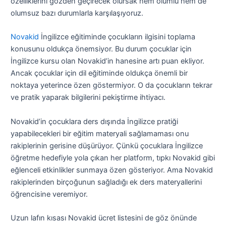
özelliklerini gözden geçirecek olursak hem olumlu hem de
olumsuz bazı durumlarla karşılaşıyoruz.
Novakid
İngilizce eğitiminde çocukların ilgisini toplama
konusunu oldukça önemsiyor. Bu durum çocuklar için
İngilizce kursu olan Novakid’in hanesine artı puan ekliyor.
Ancak çocuklar için dil eğitiminde oldukça önemli bir
noktaya yeterince özen göstermiyor. O da çocukların tekrar
ve pratik yaparak bilgilerini pekiştirme ihtiyacı.
Novakid’in çocuklara ders dışında İngilizce pratiği
yapabilecekleri bir eğitim materyali sağlamaması onu
rakiplerinin gerisine düşürüyor. Çünkü çocuklara İngilizce
öğretme hedefiyle yola çıkan her platform, tıpkı Novakid gibi
eğlenceli etkinlikler sunmaya özen gösteriyor. Ama Novakid
rakiplerinden birçoğunun sağladığı ek ders materyallerini
öğrencisine veremiyor.
Uzun lafın kısası Novakid ücret listesini de göz önünde