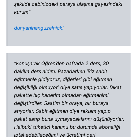
şekilde cebinizdeki paraya ulaşma gayesindeki
kurum”
dunyaninenguzelnicki
“Konuşarak Öğren’den haftada 2 ders, 30
dakika ders aldım. Pazarlarken ‘Biz sabit
eğitmenle gidiyoruz, diğerleri gibi eğitmen
değişikliği olmuyor’ diye satış yapıyorlar, fakat
pakette hiç haberim olmadan eğitmenimi
değiştirdiler. Saatim bir oraya, bir buraya
atıyorlar. Sabit eğitmen diye reklam yapıp
paket satıp buna uymayacaklarını düşünüyorlar.
Halbuki tüketici kanunu bu durumda aboneliği
iptal edebileceğimi ve ücretimi geri