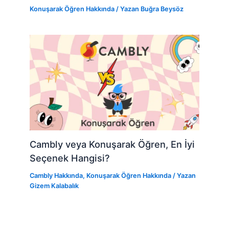
Konuşarak Öğren Hakkında
/ Yazan
Buğra Beysöz
Cambly veya Konuşarak Öğren, En İyi
Seçenek Hangisi?
Cambly Hakkında
,
Konuşarak Öğren Hakkında
/ Yazan
Gizem Kalabalık