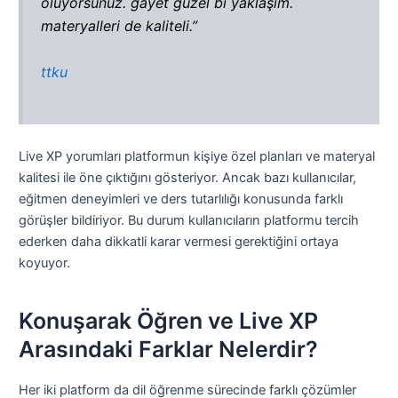
oluyorsunuz. gayet güzel bi yaklaşım.
materyalleri de kaliteli.”
ttku
Live XP yorumları platformun kişiye özel planları ve materyal
kalitesi ile öne çıktığını gösteriyor. Ancak bazı kullanıcılar,
eğitmen deneyimleri ve ders tutarlılığı konusunda farklı
görüşler bildiriyor. Bu durum kullanıcıların platformu tercih
ederken daha dikkatli karar vermesi gerektiğini ortaya
koyuyor.
Konuşarak Öğren ve Live XP
Arasındaki Farklar Nelerdir?
Her iki platform da dil öğrenme sürecinde farklı çözümler