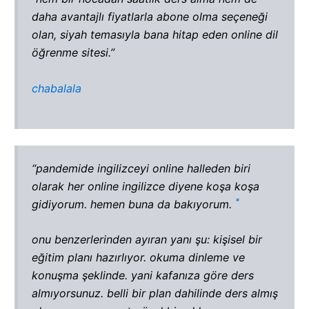
daha avantajlı fiyatlarla abone olma seçeneği
olan, siyah temasıyla bana hitap eden online dil
öğrenme sitesi.”
chabalala
“pandemide ingilizceyi online halleden biri
olarak her online ingilizce diyene koşa koşa
*
gidiyorum. hemen buna da bakıyorum.
onu benzerlerinden ayıran yanı şu: kişisel bir
eğitim planı hazırlıyor. okuma dinleme ve
konuşma şeklinde. yani kafanıza göre ders
almıyorsunuz. belli bir plan dahilinde ders almış