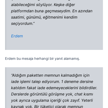
alabileceğimi söylüyor. Keşke diğer
platformdan buna geçmeseydim. En azından
saatimi, günümü, eğitmenimi kendim
seçiyordum.”
Erdem
Erdem bu mesaja herhangi bir yanıt alamamış.
“Aldığım paketten memnun kalmadığım için
iade işlemi talep ediyorum. 1 deneme dersine
katıldım fakat iade edemeyeceklerini bildirdiler.
Derslerde görüntülü görüşme yok, chat kısmı
yok ayrıca uygulama içeriği çok zayıf. Yeterli
kaynak yok. Bir tüketici olarak memnun