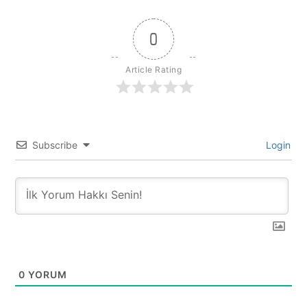
0
Article Rating
Subscribe
Login
0
YORUM