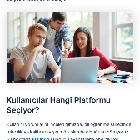
Kullanıcılar Hangi Platformu
Seçiyor?
Kullanıcı yorumlarını incelediğimizde, dil öğrenme sürecinde
tutarlılık ve kalite arayışının ön planda olduğunu görüyoruz.
Bu noktada
Flalingo
sunduğu avantajlarla öne çıkıyor.